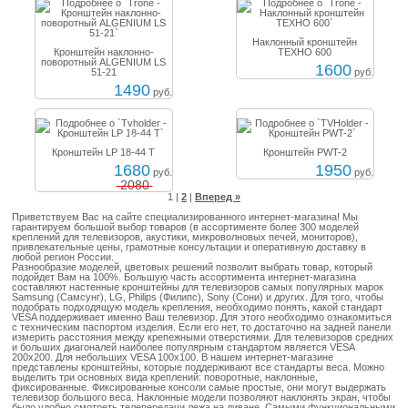
Наклонный кронштейн
Кронштейн наклонно-
ТЕХНО 600
поворотный ALGENIUM LS
1600
51-21
руб.
1490
руб.
-19%
Кронштейн LP 18-44 T
Кронштейн PWT-2
1680
1950
руб.
руб.
2080
1
|
2
|
Вперед »
Приветствуем Вас на сайте специализированного интернет-магазина! Мы
гарантируем большой выбор товаров (в ассортименте более 300 моделей
креплений для телевизоров, акустики, микроволновых печей, мониторов),
привлекательные цены, грамотные консультации и оперативную доставку в
любой регион России.
Разнообразие моделей, цветовых решений позволит выбрать товар, который
подойдет Вам на 100%. Большую часть ассортимента интернет-магазина
составляют настенные кронштейны для телевизоров самых популярных марок
Samsung (Самсунг), LG, Philips (Филипс), Sony (Сони) и других. Для того, чтобы
подобрать подходящую модель крепления, необходимо понять, какой стандарт
VESA поддерживает именно Ваш телевизор. Для этого необходимо ознакомиться
с техническим паспортом изделия. Если его нет, то достаточно на задней панели
измерить расстояния между крепежными отверстиями. Для телевизоров средних
и больших диагоналей наиболее популярным стандартом является VESA
200х200. Для небольших VESA 100х100. В нашем интернет-магазине
представлены кронштейны, которые поддерживают все стандарты веса. Можно
выделить три основных вида креплений: поворотные, наклонные,
фиксированные. Фиксированные консоли самые простые, они могут выдержать
телевизор большого веса. Наклонные модели позволяют наклонять экран, чтобы
было удобно смотреть телепередачи лежа на диване. Самыми функциональными