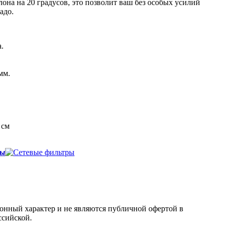
на на 20 градусов, это позволит ваш без особых усилий
надо.
.
мм.
 см
ры
онный характер и не являются публичной офертой в
ссийской.