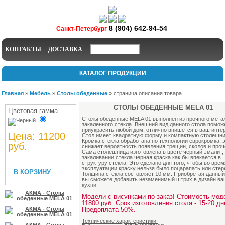
8 (904) 642-94-54
Санкт-Петербург
КОНТАКТЫ
ДОСТАВКА
КАТАЛОГ ПРОДУКЦИИ
Главная
»
Мебель
»
Столы обеденные
»
страница описания товара
СТОЛЫ ОБЕДЕННЫЕ MELA 01
Цветовая гамма
Столы обеденные MELA 01 выполнен из прочного мета
закаленного стекла. Внешний вид данного стола помож
приукрасить любой дом, отлично впишется в ваш инте
Цена: 11200
Стол имеет квадратную форму и компактную столешни
Кромка стекла обработана по технологии еврокромка, 
руб.
снижает вероятность появления трещин, сколов и проч
Сама столешница изготовлена в цвете черный эмалит,
закаливании стекла черная краска как бы впекается в
структуру стекла. Это сделано для того, чтобы во врем
эксплуатации краску нельзя было поцарапать или стер
В КОРЗИНУ
Толщина стекла состовляет 10 мм. Приобретая данный
вы сможете добавить незаменимый штрих в дизайн в
кухни.
Модели с рисунками по заказ! Стоимость мод
11800 руб. Срок изготовления стола - 15-20 дн
Предоплата 50%.
Технические характеристики: